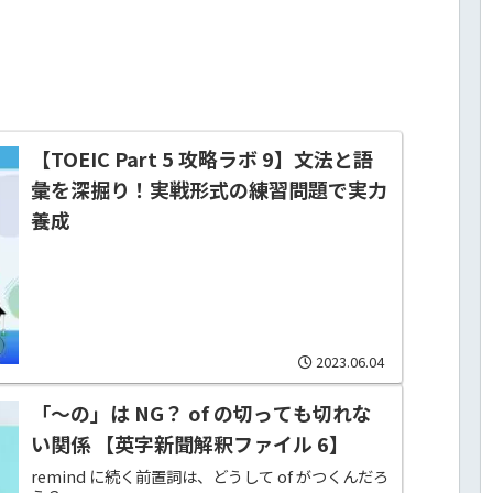
【TOEIC Part 5 攻略ラボ 9】文法と語
彙を深掘り！実戦形式の練習問題で実力
養成
2023.06.04
「～の」は NG？ of の切っても切れな
い関係 【英字新聞解釈ファイル 6】
remind に続く前置詞は、どうして of がつくんだろ