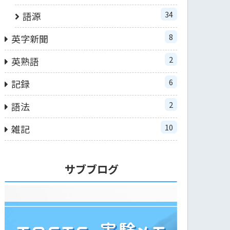
34
語源
8
英字新聞
2
英熟語
6
記録
2
語法
10
雑記
サブブログ