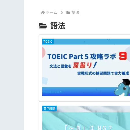
ホーム
語法
語法
TOEIC
英字新聞