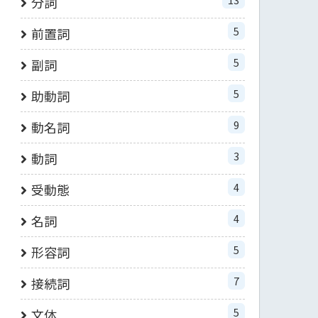
分詞
5
前置詞
5
副詞
5
助動詞
9
動名詞
3
動詞
4
受動態
4
名詞
5
形容詞
7
接続詞
5
文体