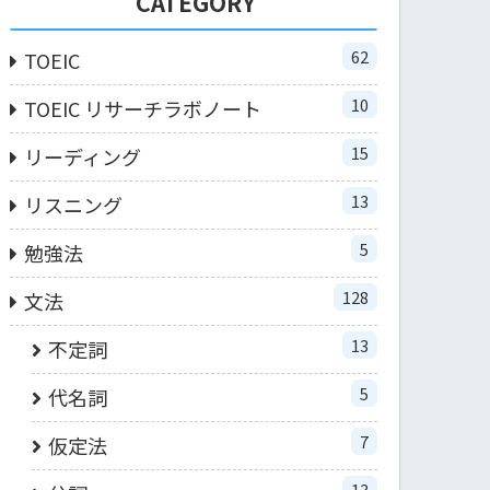
CATEGORY
62
TOEIC
10
TOEIC リサーチラボノート
15
リーディング
13
リスニング
5
勉強法
128
文法
13
不定詞
5
代名詞
7
仮定法
13