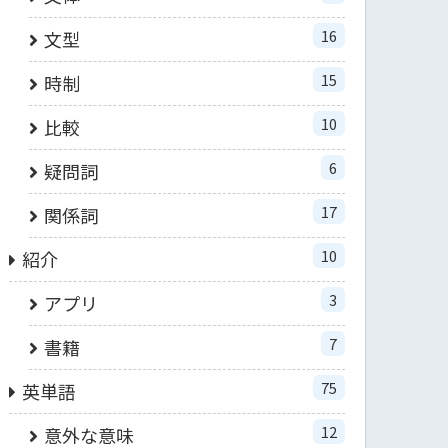
16
文型
15
時制
10
比較
6
疑問詞
17
関係詞
10
紹介
3
アプリ
7
書籍
75
英単語
12
意外な意味