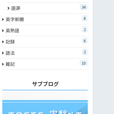
34
語源
8
英字新聞
2
英熟語
6
記録
2
語法
10
雑記
サブブログ