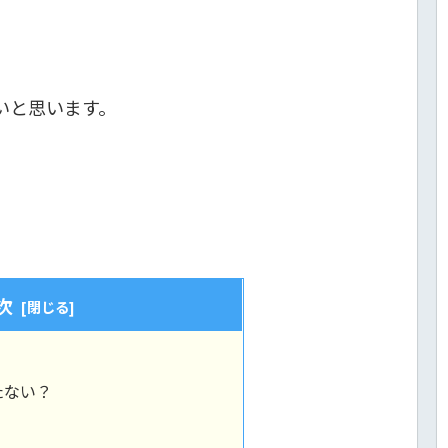
いと思います。
次
？
たない？