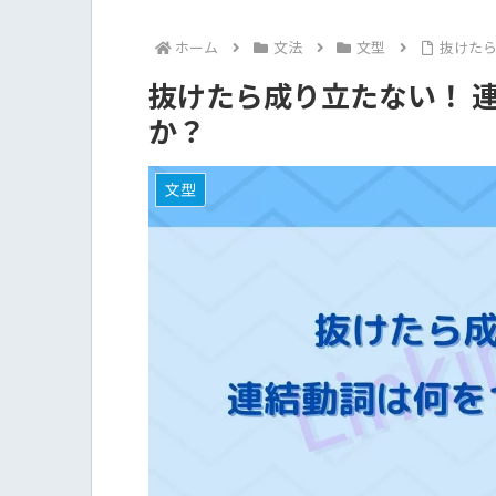
ホーム
文法
文型
抜けたら
抜けたら成り立たない！ 
か？
文型