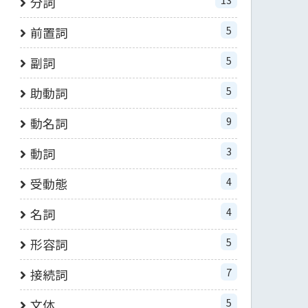
分詞
5
前置詞
5
副詞
5
助動詞
9
動名詞
3
動詞
4
受動態
4
名詞
5
形容詞
7
接続詞
5
文体