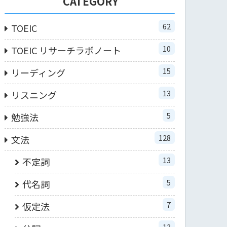
CATEGORY
62
TOEIC
10
TOEIC リサーチラボノート
15
リーディング
13
リスニング
5
勉強法
128
文法
13
不定詞
5
代名詞
7
仮定法
13