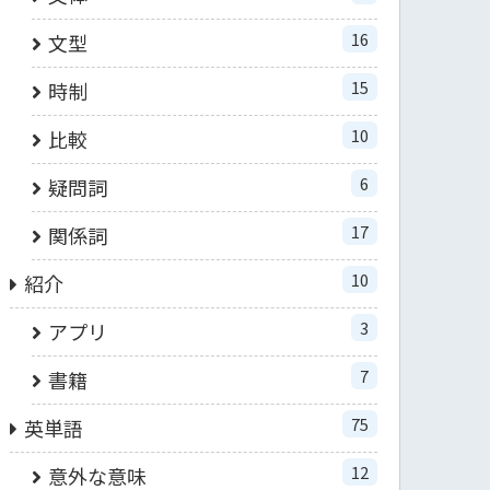
16
文型
15
時制
10
比較
6
疑問詞
17
関係詞
10
紹介
3
アプリ
7
書籍
75
英単語
12
意外な意味