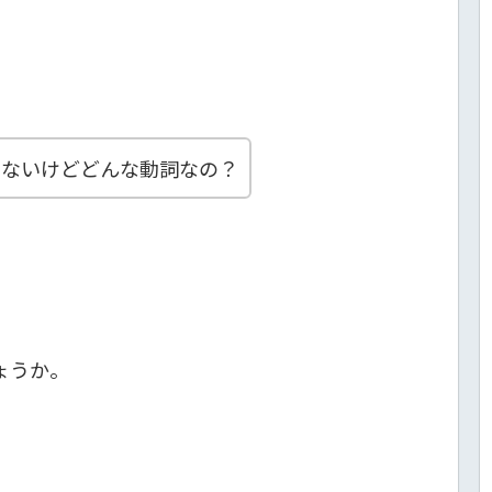
。
とないけどどんな動詞なの？
ょうか。