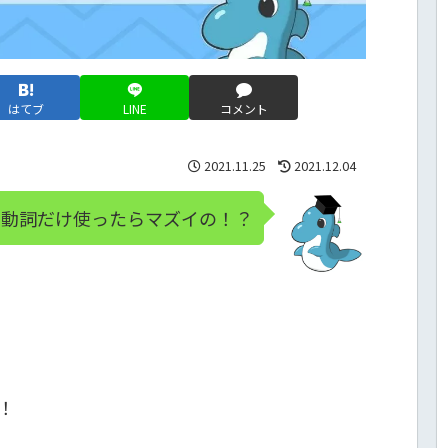
はてブ
LINE
コメント
2021.11.25
2021.12.04
 動詞だけ使ったらマズイの！？
！！