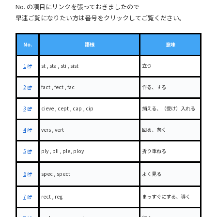
No. の項目にリンクを張っておきましたので
早速ご覧になりたい方は番号をクリックしてご覧ください。
No.
語根
意味
1
st , sta , sti , sist
立つ
2
fact , fect , fac
作る、する
3
cieve , cept , cap , cip
捕える、（受け）入れる
4
vers , vert
回る、向く
5
ply , pli , ple, ploy
折り重ねる
6
spec , spect
よく見る
7
rect , reg
まっすぐにする、導く