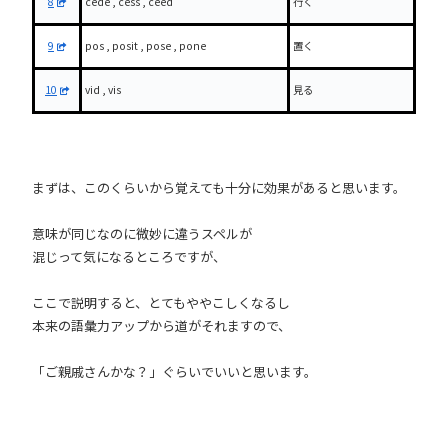
8
cede , cess , ceed
行く
9
pos , posit , pose , pone
置く
10
vid , vis
見る
まずは、このくらいから覚えても十分に効果があると思います。
意味が同じなのに微妙に違うスペルが
混じって気になるところですが、
ここで説明すると、とてもややこしくなるし
本来の語彙力アップから道がそれますので、
「ご親戚さんかな？」ぐらいでいいと思います。