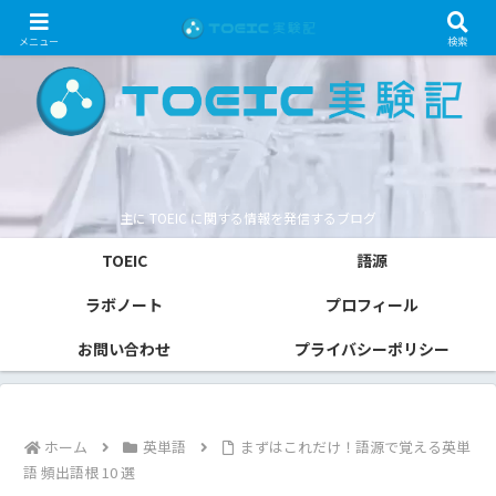
メニュー
検索
主に TOEIC に関する情報を発信するブログ
TOEIC
語源
ラボノート
プロフィール
お問い合わせ
プライバシーポリシー
ホーム
英単語
まずはこれだけ！語源で覚える英単
語 頻出語根 10 選