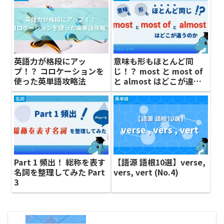
英語力が格段にアッ
意味も形もほとんど同
プ！？ コロケーションを
じ！？ most と most of
使った英単語攻略法
と almost はどこが違う
のか
名詞
英単語
Part 1 頻出！ 総称を表す
【語源 語根10選】verse,
名詞を整理してみた Part
vers, vert (No.4)
3